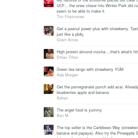
UCF... the ones closer into Winter Park did n
seem to be able to make it
Tim Fitsimones
Get a peanut power plus with strawberry. Tas
just like a pb&j.
Grant Amos
High protein almond mocha....that's what's hit
Ethan Tilton
Green tea tango with strawberry YUM
Ada Morgan
Get the pomegranate punch add acai. Alread
blueberries apple and banana
Adrian
The angel food is yummy
Ben M
The top seller is the Caribbean Way (strawber
banana and papaya). Also try the Pineapple S