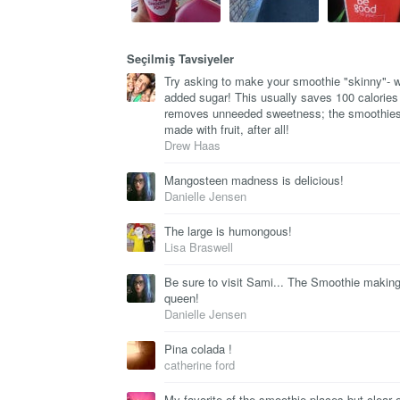
Seçilmiş Tavsiyeler
Try asking to make your smoothie "skinny"- w
added sugar! This usually saves 100 calories
removes unneeded sweetness; the smoothies
made with fruit, after all!
Drew Haas
Mangosteen madness is delicious!
Danielle Jensen
The large is humongous!
Lisa Braswell
Be sure to visit Sami... The Smoothie makin
queen!
Danielle Jensen
Pina colada !
catherine ford
My favorite of the smoothie places but clear 