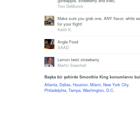
(pineapple, strawberry and kiwi).
Toni DeMunck
Make sure you grab one, ANY flavor, while wa
for your flight!
Keith K.
Angle Food
SAAD
Lemon twist strawberry
Martin Swanhall
Başka bir şehirde Smoothie King konumlarını bu
Atlanta
,
Dallas
,
Houston
,
Miami
,
New York City
,
Philadelphia
,
Tampa
,
Washington, D.C.