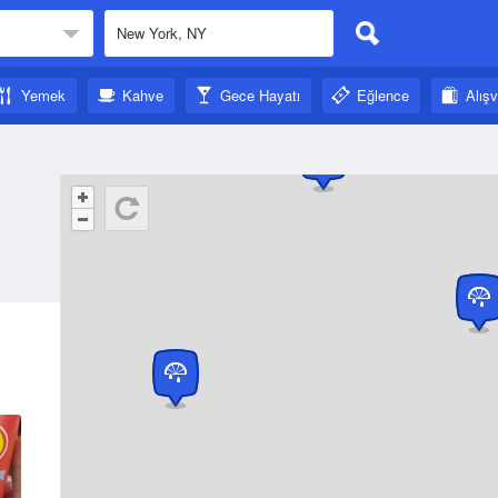
Yemek
Kahve
Gece Hayatı
Eğlence
Alışv