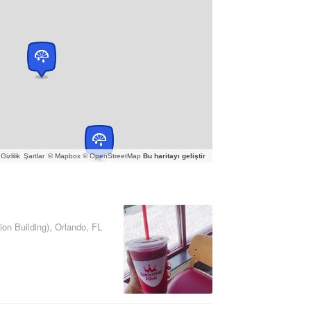
Gizlilik
Şartlar
© Mapbox © OpenStreetMap
Bu haritayı geliştir
on Building)
,
Orlando
,
FL