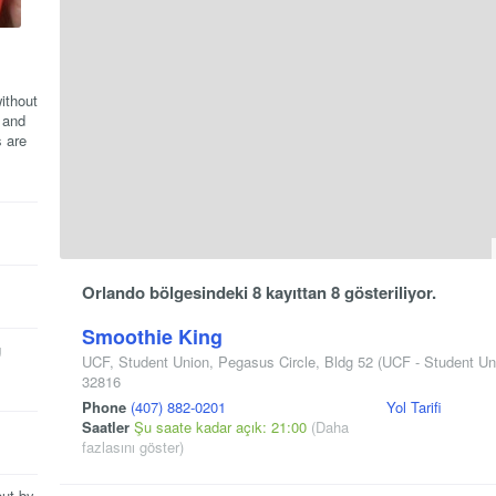
ithout
 and
 are
Orlando bölgesindeki 8 kayıttan 8 gösteriliyor.
Smoothie King
g
UCF, Student Union, Pegasus Circle, Bldg 52
(UCF - Student Uni
32816
Phone
(407) 882-0201
Yol Tarifi
Saatler
Şu saate kadar açık: 21:00
(Daha
fazlasını göster)
out by