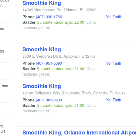
Smoothie King
ot
14009 Narcoossee Rd
,
Orlando
,
FL
32832
Phone
(407) 930-1766
Yol Tarifi
Saatler
Şu saate kadar açık: 22:00
(Daha
fazlasını göster)
tes
Smoothie King
tin
3309 E Semoran Blvd
,
Apopka
,
FL
32703
Phone
(407) 951-5090
Yol Tarifi
Saatler
Şu saate kadar açık: 21:00
(Daha
fazlasını göster)
Smoothie King
y has
12140 Collegiate Way
(University Blvd)
,
Orlando
,
FL
32817
Phone
(407) 381-2900
Yol Tarifi
Saatler
Şu saate kadar açık: 21:00
(Daha
fazlasını göster)
ry,
urf
Smoothie King, Orlando International Airpo