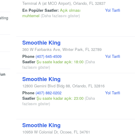
Terminal A
(at MCO Airport)
,
Orlando
,
FL
32837
En Popüler Saatler:
Açık olması
Yol Tarifi
muhtemel
(Daha fazlasını göster)
iting
Smoothie King
360 W Fairbanks Ave
,
Winter Park
,
FL
32789
Phone
(407) 645-4509
Yol Tarifi
Saatler
Şu saate kadar açık: 18:00
(Daha
fazlasını göster)
lun
Smoothie King
12800 Gemini Blvd Bldg 88
,
Orlando
,
FL
32816
Phone
(407) 882-0202
Yol Tarifi
Saatler
Şu saate kadar açık: 23:00
(Daha
fazlasını göster)
Smoothie King
10959 W Colonial Dr
,
Ocoee
,
FL
34761