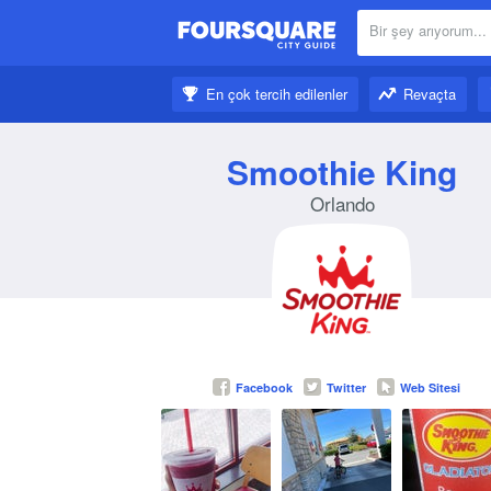
Bir şey arıyorum...
Yakınındakiler:
En çok tercih edilenler
Revaçta
İlham al:
Smoothie King
Orlando
Facebook
Twitter
Web Sitesi