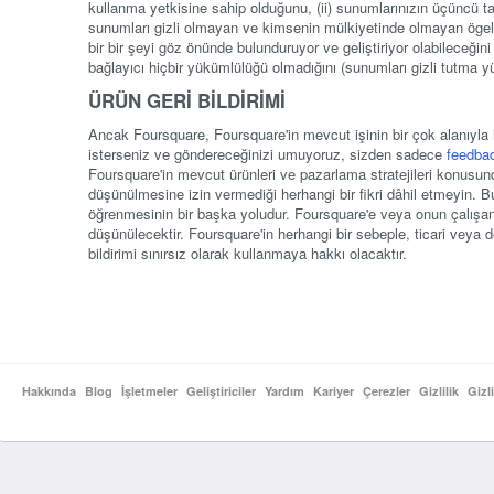
kullanma yetkisine sahip olduğunu, (ii) sunumlarınızın üçüncü taraf
sunumları gizli olmayan ve kimsenin mülkiyetinde olmayan ögele
bir bir şeyi göz önünde bulunduruyor ve geliştiriyor olabileceğin
bağlayıcı hiçbir yükümlülüğü olmadığını (sunumları gizli tutma 
ÜRÜN GERİ BİLDİRİMİ
Ancak Foursquare, Foursquare'in mevcut işinin bir çok alanıyla ilg
isterseniz ve göndereceğinizi umuyoruz, sizden sadece
feedba
Foursquare'in mevcut ürünleri ve pazarlama stratejileri konusunda
düşünülmesine izin vermediği herhangi bir fikri dâhil etmeyin. B
öğrenmesinin bir başka yoludur. Foursquare'e veya onun çalışanlar
düşünülecektir. Foursquare'in herhangi bir sebeple, ticari veya
bildirimi sınırsız olarak kullanmaya hakkı olacaktır.
Hakkında
Blog
İşletmeler
Geliştiriciler
Yardım
Kariyer
Çerezler
Gizlilik
Gizl