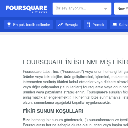
Bir şey arıyorum...
Yakınındakiler:
En çok tercih edilenler
Revaçta
Yemek
Kahv
İlham al:
FOURSQUARE'İN İSTENMEMİŞ FİKİR
Foursquare Labs, Inc. ("Foursquare") veya onun herhangi bir ça
ürünler veya teknolojiler, ürün geliştirmeleri, işlemleri, malzeme
istenmeden verilmiş fikirleri kabul etmezler veya dikkate almazlar
veya diğer çalışmaları ("sunulanlar") foursquare'e veya onun he
ürünleri veya pazarlama stratejilerinin, Foursquare'e sunulan fi
anlaşmazlıkları engellemektir. Fikirlerinizi bize sunmamanızı i
olsun, sunumlarına aşağıdaki koşullar uygulanacaktır.
FİKİR SUNUM KOŞULLARI
Bize herhangi bir sunum göndererek, (i) sunumlarımızın ve içerik
Foursquare'in her ne sebeple olursa olsun, ticari veya başka s